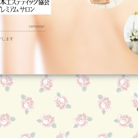
がします
トップページ
エステ
脱